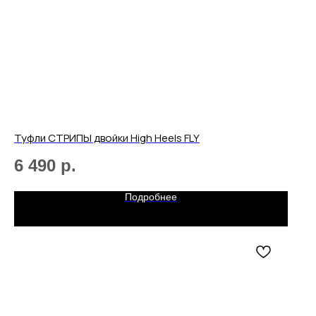
Привет! Дарим тебе -10% на первую
покупку! Подпишись на нашу рассылку
...и узнавай об акциях первой!
Email
Туфли СТРИПЫ двойки High Heels FLY
6 490
р.
Подробнее
Имя
Телефон