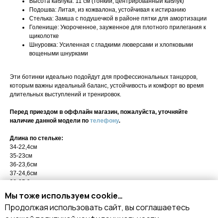
Высота каблука: 11 см (тонкий, центрированный каблук)
Подошва: Литая, из кожвалона, устойчивая к истиранию
Стелька: Замша с подушечкой в районе пятки для амортизации
Голенище: Укороченное, зауженное для плотного прилегания к
щиколотке
Шнуровка: Усиленная с гладкими люверсами и хлопковыми
вощеными шнурками
Эти ботинки идеально подойдут для профессиональных танцоров,
которым важны идеальный баланс, устойчивость и комфорт во время
длительных выступлений и тренировок.
Перед приездом в оффлайн магазин, пожалуйста, уточняйте
наличие данной модели по
телефону
.
Длина по стельке:
34-22,4см
35-23см
36-23,6см
37-24,6см
38-25,2см
39-26см
Мы тоже используем cookie…
40-26,6см
Продолжая использовать сайт, вы соглашаетесь
41-27,4см