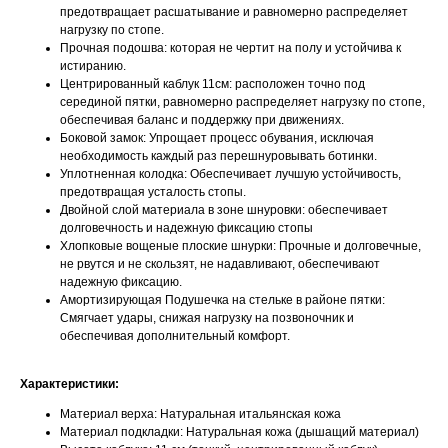
предотвращает расшатывание и равномерно распределяет
нагрузку по стопе.
Нажимая на кнопку, вы даете согласие на обработку своих
Прочная подошва: которая не чертит на полу и устойчива к
персональных данных согласно 152-ФЗ.
Подробнее
истиранию.
Центрированный каблук 11см: расположен точно под
серединой пятки, равномерно распределяет нагрузку по стопе,
обеспечивая баланс и поддержку при движениях.
Боковой замок: Упрощает процесс обувания, исключая
необходимость каждый раз перешнуровывать ботинки.
Уплотненная колодка: Обеспечивает лучшую устойчивость,
предотвращая усталость стопы.
Двойной слой материала в зоне шнуровки: обеспечивает
долговечность и надежную фиксацию стопы
Хлопковые вощеные плоские шнурки: Прочные и долговечные,
не рвутся и не скользят, не надавливают, обеспечивают
надежную фиксацию.
Амортизирующая Подушечка на стельке в районе пятки:
Смягчает удары, снижая нагрузку на позвоночник и
обеспечивая дополнительный комфорт.
Характеристики:
Материал верха: Натуральная итальянская кожа
Материал подкладки: Натуральная кожа (дышащий материал)