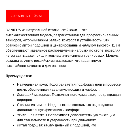
Привет! Дарим тебе -10% на первую
покупку! Подпишись на нашу рассылку
ЗАКАЗАТЬ СЕЙЧАС
...и узнавай об акциях первой!
DANIEL'S из натуральной итальянской кожи — это
высококачественная модель, разработанная для профессиональных
Email
танцоров, которым важны баланс, комфорт и устойчивость. Эти
ботинки с литой подошвой и центрированным каблуком высотой 11 см
обеспечивают идеальное распределение нагрузки по стопе, позволяя
не уставать даже при длительных интенсивных тренировках. Модель
создана вручную российскими мастерами, что гарантирует
высочайшее качество и долговечность.
Имя
Преимущества:
Натуральная кожа: Подстраивается под форму ноги в процессе
носки, обеспечивая идеальную посадку и комфорт.
Телефон
Дышащий материал: Позволяет ноге «дышать», предотвращая
перегрев.
Стелька из замши: Не дает стопе соскальзывать, создавая
дополнительную фиксацию и комфорт.
Усиленная пятка: Обеспечивает дополнительную фиксацию
для стабильности и уверенности при движениях.
Отправить
Литая подошва: каблук цельный с подошвой, что