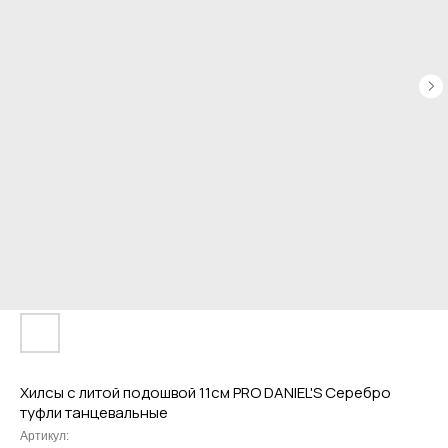
Привет! Дарим тебе -10% на первую
покупку! Подпишись на нашу рассылку
...и узнавай об акциях первой!
Email
Хилсы с литой подошвой 11см PRO DANIEL'S Серебро
туфли танцевальные
Имя
Артикул: