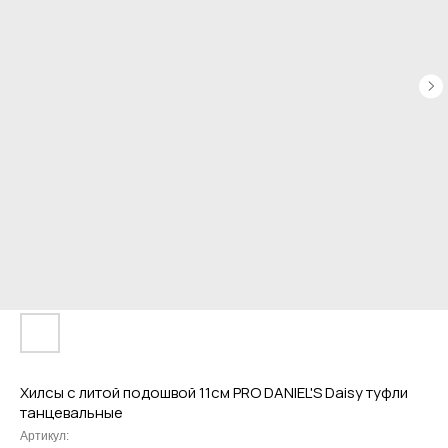
Привет! Дарим тебе -10% на первую
покупку! Подпишись на нашу рассылку
...и узнавай об акциях первой!
Email
Хилсы с литой подошвой 11см PRO DANIEL'S Daisy туфли
Имя
танцевальные
Артикул: