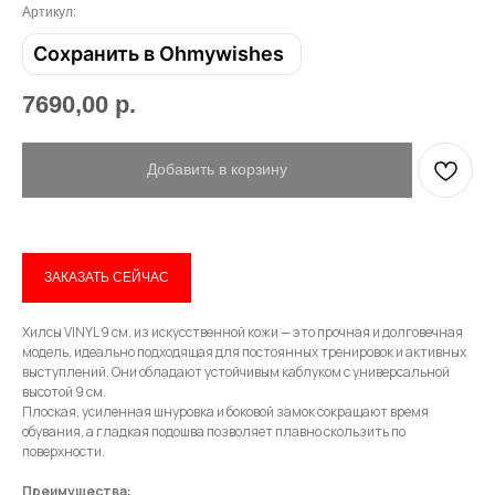
Артикул:
Сохранить в Ohmywishes
7690,00
р.
Добавить в корзину
ЗАКАЗАТЬ СЕЙЧАС
Хилсы VINYL 9 см. из искусственной кожи — это прочная и долговечная
Привет! Дарим тебе -10% на первую
модель, идеально подходящая для постоянных тренировок и активных
покупку! Подпишись на нашу рассылку
выступлений. Они обладают устойчивым каблуком с универсальной
высотой 9 см.
Плоская, усиленная шнуровка и боковой замок сокращают время
...и узнавай об акциях первой!
обувания, а гладкая подошва позволяет плавно скользить по
поверхности.
Email
Преимущества: