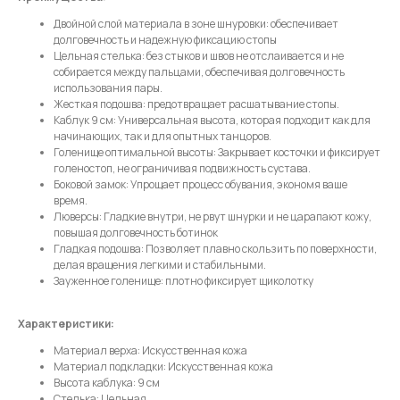
Двойной слой материала в зоне шнуровки: обеспечивает
долговечность и надежную фиксацию стопы
Цельная стелька: без стыков и швов не отслаивается и не
Имя
собирается между пальцами, обеспечивая долговечность
использования пары.
Жесткая подошва: предотвращает расшатывание стопы.
Каблук 9 см: Универсальная высота, которая подходит как для
начинающих, так и для опытных танцоров.
Телефон
Голенище оптимальной высоты: Закрывает косточки и фиксирует
голеностоп, не ограничивая подвижность сустава.
Боковой замок: Упрощает процесс обувания, экономя ваше
время.
Люверсы: Гладкие внутри, не рвут шнурки и не царапают кожу,
повышая долговечность ботинок
Отправить
Гладкая подошва: Позволяет плавно скользить по поверхности,
делая вращения легкими и стабильными.
Зауженное голенище: плотно фиксирует щиколотку
Нажимая на кнопку, вы даете согласие на обработку своих
персональных данных согласно 152-ФЗ.
Подробнее
Характеристики:
Материал верха: Искусственная кожа
Материал подкладки: Искусственная кожа
Высота каблука: 9 см
Стелька: Цельная