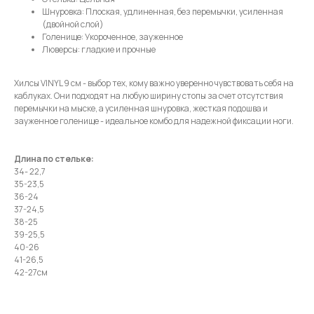
Шнуровка: Плоская, удлиненная, без перемычки, усиленная
(двойной слой)
Голенище: Укороченное, зауженное
Люверсы: гладкие и прочные
Хилсы VINYL 9 см - выбор тех, кому важно уверенно чувствовать себя на
каблуках. Они подходят на любую ширину стопы за счет отсутствия
перемычки на мыске, а усиленная шнуровка, жесткая подошва и
зауженное голенище - идеальное комбо для надежной фиксации ноги.
Длина по стельке:
34- 22,7
35-23,5
36-24
37-24,5
38-25
39-25,5
40-26
41-26,5
42-27см