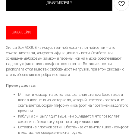
Добавить в корзину
Привет! Дарим тебе -10% на первую
покупку! Подпишись на нашу рассылку
ЗАКАЗАТЬ СЕЙЧАС
...и узнавай об акциях первой!
Хилсы 9см VOGUE из искусственной кожи и плотной сетки — это
Email
сочетание стиля, комфорта и функциональности. Эти ботинки,
оснащенные боковым замком и перемычкой на мыске, обеспечивают
надежную фиксацию и комфортное ношение. Вставки из сетки
располагаются в местах, свободных от нагрузки, при этом фиксацию
стопы обеспечивают ребра жесткости
Имя
Преимущества:
Мягкая и комфортная стелька: Цельная стелька без стыков и
швов выполнена из материала, который не отслаивается и не
Телефон
скатывается, сохраняя форму и комфорт на протяжении долгого
времени.
Каблук 9 см: Выглядит выше, чем ощущается, что позволяет
сохранять баланс и уверенность при движении.
Вставки из плотной сетки: Обеспечивают вентиляцию и комфорт
в местах, не подверженных нагрузке.