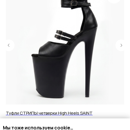
Туфли СТРИПЫ четверки High Heels SAINT
Ту
10 890
р.
8
Мы тоже используем cookie…