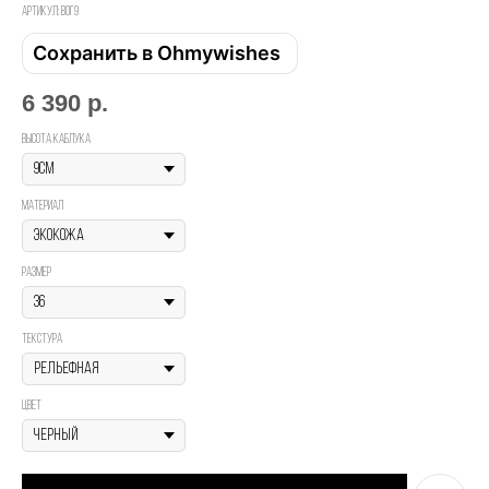
Артикул:
Вог9
Сохранить в Ohmywishes
6 390
р.
Высота каблука
материал
размер
текстура
Цвет