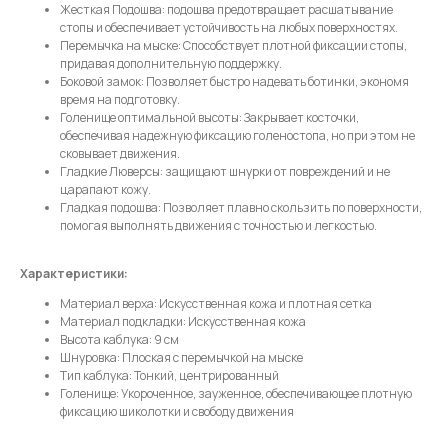
Жесткая Подошва: подошва предотвращает расшатывание
Отправить
стопы и обеспечивает устойчивость на любых поверхностях.
Перемычка на мыске: Способствует плотной фиксации стопы,
придавая дополнительную поддержку.
Нажимая на кнопку, вы даете согласие на обработку своих
Боковой замок: Позволяет быстро надевать ботинки, экономя
персональных данных согласно 152-ФЗ.
Подробнее
время на подготовку.
Голенище оптимальной высоты: Закрывает косточки,
обеспечивая надежную фиксацию голеностопа, но при этом не
сковывает движения.
Гладкие Люверсы: защищают шнурки от повреждений и не
царапают кожу.
Гладкая подошва: Позволяет плавно скользить по поверхности,
помогая выполнять движения с точностью и легкостью.
Характеристики:
Материал верха: Искусственная кожа и плотная сетка
Материал подкладки: Искусственная кожа
Высота каблука: 9 см
Шнуровка: Плоская с перемычкой на мыске
Тип каблука: Тонкий, центрированный
Голенище: Укороченное, зауженное, обеспечивающее плотную
фиксацию шиколотки и свободу движения