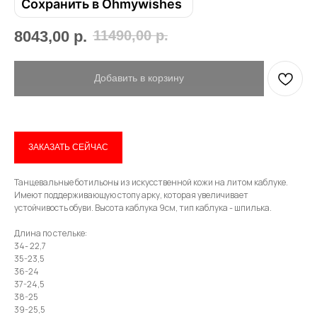
Сохранить в Ohmywishes
Email
8043,00
р.
11490,00
р.
Имя
Добавить в корзину
Телефон
ЗАКАЗАТЬ СЕЙЧАС
Танцевальные ботильоны из искусственной кожи на литом каблуке.
Имеют поддерживающую стопу арку, которая увеличивает
устойчивость обуви. Высота каблука 9см, тип каблука - шпилька.
Отправить
Длина по стельке:
34- 22,7
Нажимая на кнопку, вы даете согласие на обработку своих
35-23,5
персональных данных согласно 152-ФЗ.
Подробнее
36-24
37-24,5
38-25
39-25,5