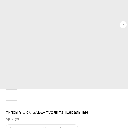
Привет! Дарим тебе -10% на первую
покупку! Подпишись на нашу рассылку
Хилсы 9,5 см SABER туфли танцевальные
...и узнавай об акциях первой!
Артикул: