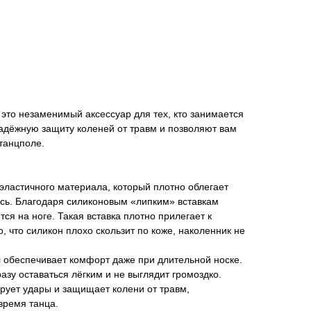
это незаменимый аксессуар для тех, кто занимается
адёжную защиту коленей от травм и позволяют вам
 танцполе.
 эластичного материала, который плотно облегает
аясь. Благодаря силиконовым «липким» вставкам
ся на ноге. Такая вставка плотно прилегает к
о, что силикон плохо скользит по коже, наколенник не
 обеспечивает комфорт даже при длительной носке.
азу оставаться лёгким и не выглядит громоздко.
рует удары и защищает колени от травм,
время танца.