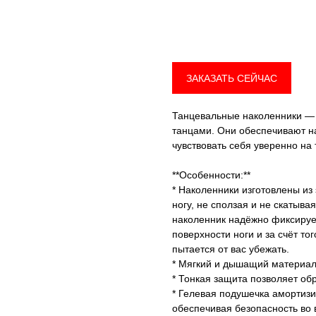
Привет! Дарим тебе -10% на первую покупку!
Добавить в корзину
Подпишись на нашу рассылку
...и узнавай об акциях первой!
ЗАКАЗАТЬ СЕЙЧАС
Email
Танцевальные наколенники — 
танцами. Они обеспечивают н
чувствовать себя уверенно на
Имя
**Особенности:**
* Наколенники изготовлены из
ногу, не сползая и не скатыв
наколенник надёжно фиксирует
Телефон
поверхности ноги и за счёт тог
пытается от вас убежать.
* Мягкий и дышащий материал
* Тонкая защита позволяет обр
* Гелевая подушечка амортизи
Отправить
обеспечивая безопасность во 