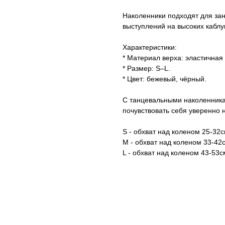
Нажимая на кнопку, вы даете согласие на обработку своих
Наколенники подходят для зан
персональных данных согласно 152-ФЗ.
Подробнее
выступлений на высоких каблу
Характеристики:
* Материал верха: эластичная 
* Размер: S–L.
* Цвет: бежевый, чёрный.
С танцевальными наколенника
почувствовать себя уверенно 
S - обхват над коленом 25-32
M - обхват над коленом 33-42
L - обхват над коленом 43-53с