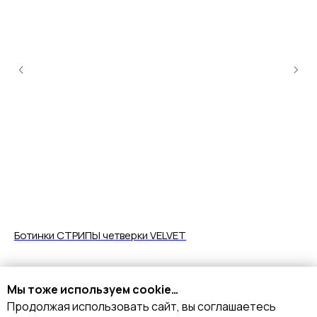
Ботинки СТРИПЫ четверки VELVET
Ту
Раз
14 690
р.
1
Мы тоже используем cookie…
Продолжая использовать сайт, вы соглашаетесь
Подробнее