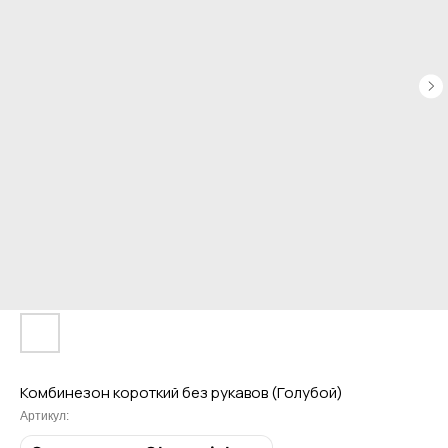
Привет! Дарим тебе -10% на первую
покупку! Подпишись на нашу рассылку
...и узнавай об акциях первой!
Email
Комбинезон короткий без рукавов (Голубой)
Артикул: