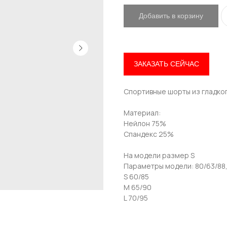
Добавить в корзину
Привет! Дарим тебе -10% на первую покупку!
Подпишись на нашу рассылку
ЗАКАЗАТЬ СЕЙЧАС
...и узнавай об акциях первой!
Спортивные шорты из гладког
Email
Материал:
Нейлон 75%
Спандекс 25%
Имя
На модели размер S
Параметры модели: 80/63/88,
S 60/85
M 65/90
Телефон
L 70/95