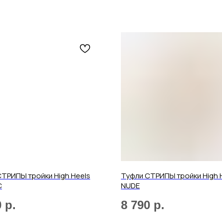
Отправить
Нажимая на кнопку, вы даете согласие на обработку своих
персональных данных согласно 152-ФЗ.
Подробнее
ТРИПЫ тройки High Heels
Туфли СТРИПЫ тройки High 
C
NUDE
0
р.
8 790
р.