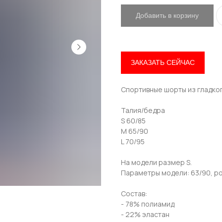
Добавить в корзину
Привет! Дарим тебе -10% на первую покупку!
Подпишись на нашу рассылку
ЗАКАЗАТЬ СЕЙЧАС
...и узнавай об акциях первой!
Спортивные шорты из гладког
Email
Талия/бедра
S 60/85
M 65/90
Имя
L 70/95
На модели размер S.
Параметры модели: 63/90, ро
Телефон
Состав:
- 78% полиамид
- 22% эластан