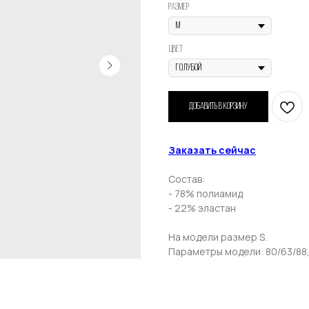
размер
Привет! Дарим тебе -10% на первую покупку!
Цвет
Подпишись на нашу рассылку
...и узнавай об акциях первой!
Добавить в корзину
Email
Заказать сейчас
Состав:
Имя
- 78% полиамид
- 22% эластан
На модели размер S.
Параметры модели: 80/63/88,
Телефон