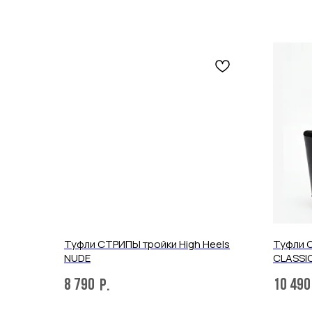
Туфли СТРИПЫ тройки High Heels
Туфли С
NUDE
CLASSI
8 790
10 490
р.