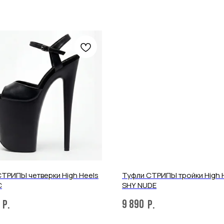
Отправить
Нажимая на кнопку, вы даете согласие на обработку своих
персональных данных согласно 152-ФЗ.
Подробнее
ТРИПЫ четверки High Heels
Туфли СТРИПЫ тройки High 
C
SHY NUDE
9 890
р.
р.