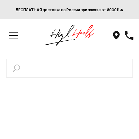
БЕСПЛАТНАЯ доставка по России при заказе от 8000₽ 🔥
Привет! Дарим тебе -10% на первую
покупку! Подпишись на нашу рассылку
...и узнавай об акциях первой!
Email