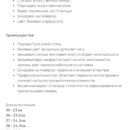
Стелька: искусственная замша
Подкладка: искусственная кожа
Вырез: зауженный, на 1,5 пальца
Шнуровка: на люверсах
Телефон
Цвет: бежевый (cappuccino)
Преимущества:
Подходят для узкой стопы.
Бежевый цвет: визуально удлиняет ногу.
Отправить
Замшевая стелька: впитывает влагу и не дает ноге скользить.
Замшевый верх: комфортно сидит на ноге, малозаметны
заломы, дает хорошую мобильность суставам.
Нажимая на кнопку, вы даете согласие на обработку своих
Шнуровка на люверсах: надёжна и не мешает в партере
персональных данных согласно 152-ФЗ.
Подробнее
Профессиональный скос: облегчает перекаты на платформе и
снижает нагрузку при выполнении элементов.
Зауженный вырез 1,5 пальца: стопа плотно зафиксирована и не
проскальзывает вперед.
Длина по стельке:
35 - 23 см
36 - 23,5см
37 - 24,2см
38 - 24,9см