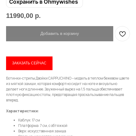
Сохранить в Ohmywishes
11990,00
р.
Добавить в корзину
ЗАКАЗАТЬ СЕЙЧАС
Привет! Дарим тебе -10% на первую
покупку! Подпишись на нашу рассылку
Ботинки-стрипы Двойки CAPPUCHINO – модель в теплом бежевом цвете
...и узнавай об акциях первой!
из мягкой замши, которая комфортно сидит на ноге и визуально
делает ноги длиннее. Зауженный вырез на 1,5 пальца обеспечивает
плотную фиксацию стопы, предотвращая проскальзывание пальцев
Email
вперед.
Характеристики:
Каблук: 17 см
Платформа: 7 см, с обтяжкой
Имя
Верх: искусственная замша