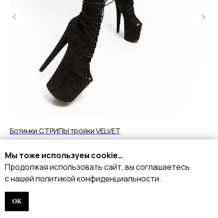
Ботинки СТРИПЫ тройки VELVET
Ту
14 290
р.
1
Мы тоже используем cookie…
Продолжая использовать сайт, вы соглашаетесь
Подробнее
с нашей политикой конфиденциальности.
ОК