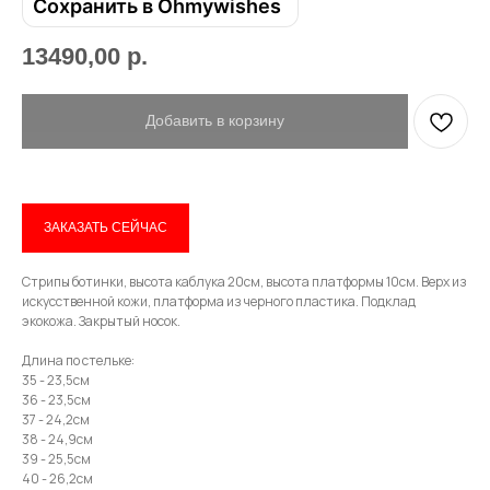
Сохранить в Ohmywishes
13490,00
р.
Имя
Добавить в корзину
Телефон
ЗАКАЗАТЬ СЕЙЧАС
Стрипы ботинки, высота каблука 20см, высота платформы 10см. Верх из
искусственной кожи, платформа из черного пластика. Подклад
Отправить
экокожа. Закрытый носок.
Длина по стельке:
Нажимая на кнопку, вы даете согласие на обработку своих
35 - 23,5см
персональных данных согласно 152-ФЗ.
Подробнее
36 - 23,5см
37 - 24,2см
38 - 24,9см
39 - 25,5см
40 - 26,2см