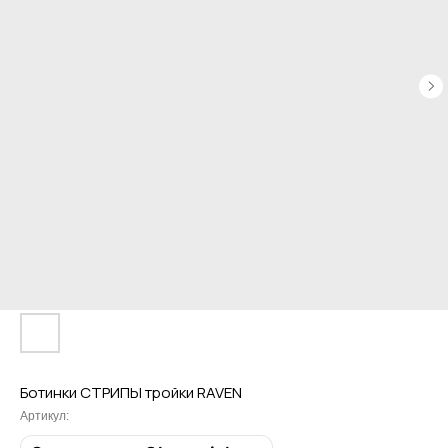
Привет! Дарим тебе -10% на первую
покупку! Подпишись на нашу рассылку
...и узнавай об акциях первой!
Ботинки СТРИПЫ тройки RAVEN
Артикул:
Email