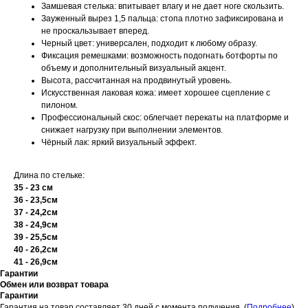
Замшевая стелька: впитывает влагу и не дает ноге скользить.
Зауженный вырез 1,5 пальца: стопа плотно зафиксирована и
не проскальзывает вперед.
Черный цвет: универсален, подходит к любому образу.
Фиксация ремешками: возможность подогнать ботфорты по
объему и дополнительный визуальный акцент.
Высота, рассчитанная на продвинутый уровень.
Искусственная лаковая кожа: имеет хорошее сцепление с
пилоном.
Профессиональный скос: облегчает перекаты на платформе и
снижает нагрузку при выполнении элементов.
Чёрный лак: яркий визуальный эффект.
Длина по стельке:
35 - 23 см
36 - 23,5см
37 - 24,2см
38 - 24,9см
39 - 25,5см
40 - 26,2см
41 - 26,9см
Гарантии
Обмен или возврат товара
Гарантии
Гарантия на товар составляет 30 дней с момента получения. (
Подробнее
)