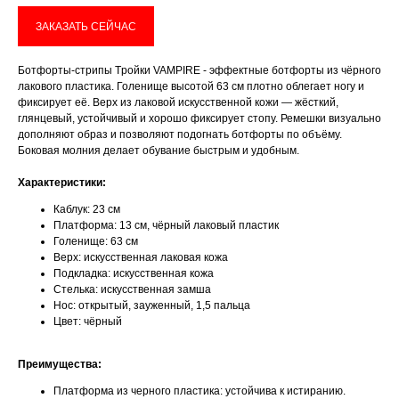
ЗАКАЗАТЬ СЕЙЧАС
Имя
Ботфорты-стрипы Tройки VAMPIRE - эффектные ботфорты из чёрного
лакового пластика. Голенище высотой 63 см плотно облегает ногу и
фиксирует её. Верх из лаковой искусственной кожи — жёсткий,
глянцевый, устойчивый и хорошо фиксирует стопу. Ремешки визуально
дополняют образ и позволяют подогнать ботфорты по объёму.
Телефон
Боковая молния делает обувание быстрым и удобным.
Характеристики:
Каблук: 23 см
Платформа: 13 см, чёрный лаковый пластик
Отправить
Голенище: 63 см
Верх: искусственная лаковая кожа
Подкладка: искусственная кожа
Нажимая на кнопку, вы даете согласие на обработку своих
Стелька: искусственная замша
персональных данных согласно 152-ФЗ.
Подробнее
Нос: открытый, зауженный, 1,5 пальца
Цвет: чёрный
Преимущества:
Платформа из черного пластика: устойчива к истиранию.