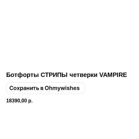
Ботфорты СТРИПЫ четверки VAMPIRE
Сохранить в Ohmywishes
Привет! Дарим тебе -10% на первую
18390,00
р.
покупку! Подпишись на нашу рассылку
...и узнавай об акциях первой!
Добавить в корзину
Email