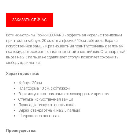
Email
ЗАКАЗАТЬ СЕЙЧАС
Ботинки-стрипы Тройки LEOPARD - эффектная модель с трендовым
Имя
принтом на каблуке 20 см с платформой 10 см в обтяжке. Верх из
искусственной замши и разноцветный принт устойчивы к заломам,
поэтому долго сохраняют изначальный внешний вид. Стандартный
вырез на 2,5 пальца не сдавливает стопу и позволяет сохранить
свободу в движении.
Телефон
Характеристики:
Каблук: 20 см
Платформа: 10 см, с обтяжкой
Верх: искусственная замша с леопардовым принтом
Стелька: искусственная замша
Отправить
Подкладка: искусственная кожа
Вырез: стандартный, на 2,5 пальца
Шнуровка: на люверсах
Нажимая на кнопку, вы даете согласие на обработку своих
персональных данных согласно 152-ФЗ.
Подробнее
Преимущества: