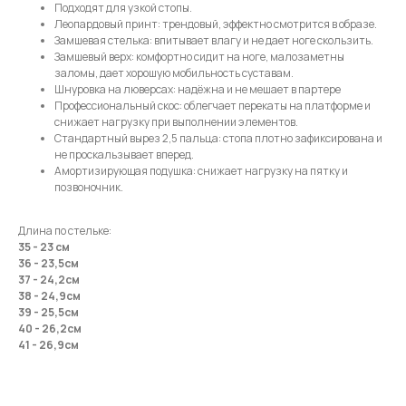
Подходят для узкой стопы.
Леопардовый принт: трендовый, эффектно смотрится в образе.
Замшевая стелька: впитывает влагу и не дает ноге скользить.
Замшевый верх: комфортно сидит на ноге, малозаметны
заломы, дает хорошую мобильность суставам.
Шнуровка на люверсах: надёжна и не мешает в партере
Профессиональный скос: облегчает перекаты на платформе и
снижает нагрузку при выполнении элементов.
Стандартный вырез 2,5 пальца: стопа плотно зафиксирована и
не проскальзывает вперед.
Амортизирующая подушка: снижает нагрузку на пятку и
позвоночник.
Длина по стельке:
35 - 23 см
36 - 23,5см
37 - 24,2см
38 - 24,9см
39 - 25,5см
40 - 26,2см
41 - 26,9см