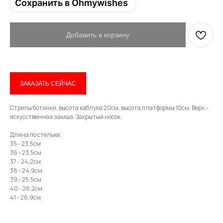
Сохранить в Ohmywishes
Имя
Добавить в корзину
Телефон
ЗАКАЗАТЬ СЕЙЧАС
Стрипы ботинки, высота каблука 20см, высота платформы 10см. Верх -
искусственная замша. Закрытый носок.
Отправить
Длина по стельке:
35 - 23,5см
36 - 23,5см
Нажимая на кнопку, вы даете согласие на обработку своих
37 - 24,2см
персональных данных согласно 152-ФЗ.
Подробнее
38 - 24,9см
39 - 25,5см
40 - 26,2см
41 - 26,9см