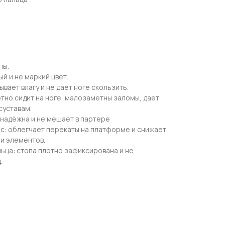
пы.
ый и не маркий цвет.
вает влагу и не дает ноге скользить.
тно сидит на ноге, малозаметны заломы, дает
суставам.
 надёжна и не мешает в партере
: облегчает перекаты на платформе и снижает
ии элементов.
льца: стопа плотно зафиксирована и не
.