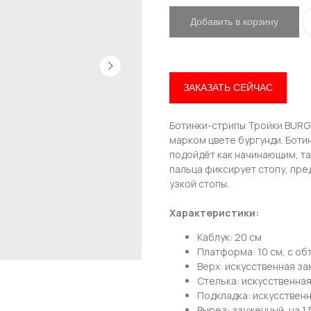
Добавить в корзину
ЗАКАЗАТЬ СЕЙЧАС
Ботинки-стрипы Тройки BURG
марком цвете бургунди. Боти
подойдёт как начинающим, та
пальца фиксирует стопу, пр
узкой стопы.
Характеристики:
Каблук: 20 см
Платформа: 10 см, с об
Верх: искусственная з
Стелька: искусственна
Привет! Дарим тебе -10% на первую покупку!
Подкладка: искусствен
Подпишись на нашу рассылку
Вырез: зауженный, на 1,