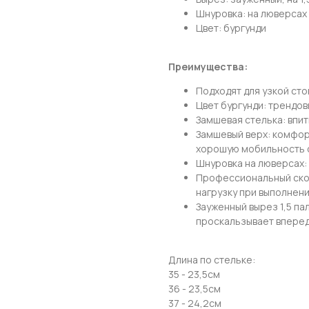
Шнуровка: на люверсах
...и узнавай об акциях первой!
Цвет: бургунди
Email
Преимущества:
Подходят для узкой сто
Цвет бургунди: трендов
Замшевая стелька: впиты
Имя
Замшевый верх: комфор
хорошую мобильность 
Шнуровка на люверсах:
Профессиональный скос
Телефон
нагрузку при выполнен
Зауженный вырез 1,5 па
проскальзывает вперед
Длина по стельке:
Отправить
35 - 23,5см
36 - 23,5см
Нажимая на кнопку, вы даете согласие на обработку своих
37 - 24,2см
персональных данных согласно 152-ФЗ.
Подробнее