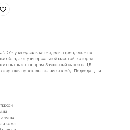
UNDY – универсальная модель в трендовом не
нки обладают универсальной высотой, которая
к и опытным танцорам. Зауженный вырез на 1,5
едотвращая проскальзывание вперёд. Подходят для
тяжкой
амша
я замша
ная кожа
5 пальца