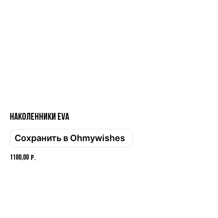
Привет! Дарим тебе -10% на первую
покупку! Подпишись на нашу рассылку
...и узнавай об акциях первой!
Email
Имя
Наколенники EVA
Сохранить в Ohmywishes
Телефон
1100,00
р.
Добавить в корзину
Отправить