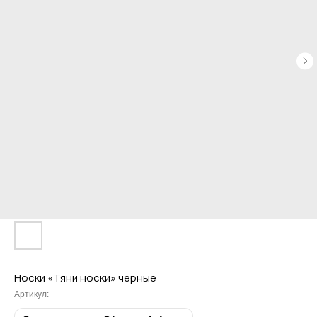
Привет! Дарим тебе -10% на первую
покупку! Подпишись на нашу рассылку
...и узнавай об акциях первой!
Email
Носки «Тяни носки» черные
Имя
Артикул: