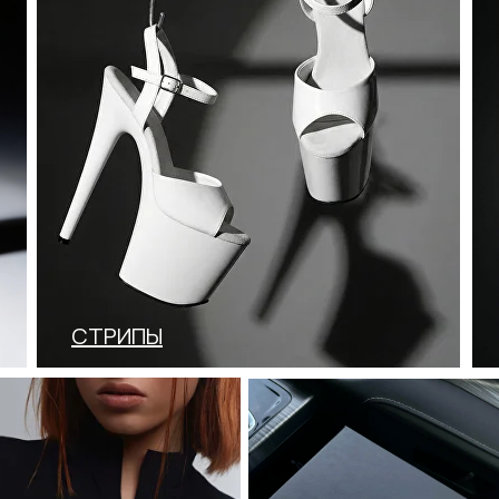
Привет! Дарим тебе -10% на первую покупку!
Подпишись на нашу рассылку
...и узнавай об акциях первой!
Email
Имя
СТРИПЫ
Телефон
Отправить