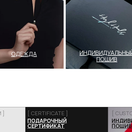
Нажимая на кнопку, вы даете согласие на обработку своих
персональных данных согласно 152-ФЗ.
Подробнее
ИНДИВИДУАЛЬНЫ
ОДЕЖДА
ПОШИВ
 ]
[ CERTIFICATE ]
[ CUST
ПОДАРОЧНЫЙ
ИНДИВ
СЕРТИФИКАТ
ПОШИВ