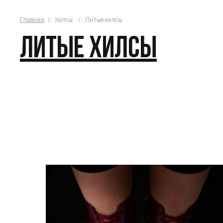
Главная
/
Хилсы
/
Литые хилсы
литые Хилсы