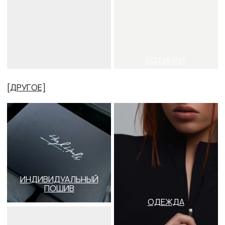
ПОДАРОЧНЫЕ
ЗАЩИТА И
СЕРТИФИКАТЫ
АКСЕССУАРЫ
Главная
/
Хилсы
Хилсы
Хилсы High Heels – это профессиональная
танцевальная обувь для тренировок в
направлениях стрип и хайхилс. Подойдут как для
продвинутых танцоров так и для новичков. В High
Heels можно недорого купить хилсы с каблуком
7см, 8,5см, 9см, 10см, 11см, наколенники для
танцев, аксессуары и одежду. Заказать доставку
с примеркой по России, Казахстану и Беларуси.